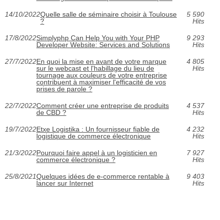
14/10/2022
Quelle salle de séminaire choisir à Toulouse
5 590
?
Hits
17/8/2022
Simplyphp Can Help You with Your PHP
9 293
Developer Website: Services and Solutions
Hits
27/7/2022
En quoi la mise en avant de votre marque
4 805
sur le webcast et l'habillage du lieu de
Hits
tournage aux couleurs de votre entreprise
contribuent à ‎‎maximiser l'efficacité de vos
prises de parole‎ ?
22/7/2022
Comment créer une entreprise de produits
4 537
de CBD ?
Hits
19/7/2022
Etxe Logistika : Un fournisseur fiable de
4 232
logistique de commerce électronique
Hits
21/3/2022
Pourquoi faire appel à un logisticien en
7 927
commerce électronique ?
Hits
25/8/2021
Quelques idées de e-commerce rentable à
9 403
lancer sur Internet
Hits