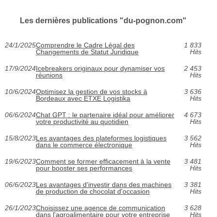
Les dernières publications "du-pognon.com"
24/1/2025
Comprendre le Cadre Légal des
1 833
Changements de Statut Juridique
Hits
17/9/2024
Icebreakers originaux pour dynamiser vos
2 453
réunions
Hits
10/6/2024
Optimisez la gestion de vos stocks à
3 636
Bordeaux avec ETXE Logistika
Hits
06/6/2024
Chat GPT : le partenaire idéal pour améliorer
4 673
votre productivité au quotidien
Hits
15/8/2023
Les avantages des plateformes logistiques
3 562
dans le commerce électronique
Hits
19/6/2023
Comment se former efficacement à la vente
3 481
pour booster ses performances
Hits
06/6/2023
Les avantages d'investir dans des machines
3 381
de production de chocolat d'occasion
Hits
26/1/2023
Choisissez une agence de communication
3 628
dans l'agroalimentaire pour votre entreprise
Hits