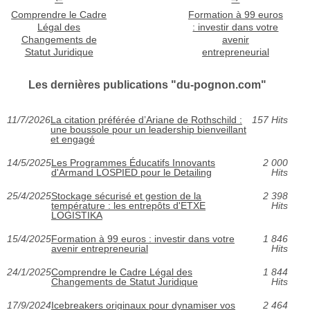
Comprendre le Cadre
Formation à 99 euros
Légal des
: investir dans votre
Changements de
avenir
Statut Juridique
entrepreneurial
Les dernières publications "du-pognon.com"
11/7/2026
La citation préférée d’Ariane de Rothschild :
157 Hits
une boussole pour un leadership bienveillant
et engagé
14/5/2025
Les Programmes Éducatifs Innovants
2 000
d'Armand LOSPIED pour le Detailing
Hits
25/4/2025
Stockage sécurisé et gestion de la
2 398
température : les entrepôts d'ETXE
Hits
LOGISTIKA
15/4/2025
Formation à 99 euros : investir dans votre
1 846
avenir entrepreneurial
Hits
24/1/2025
Comprendre le Cadre Légal des
1 844
Changements de Statut Juridique
Hits
17/9/2024
Icebreakers originaux pour dynamiser vos
2 464