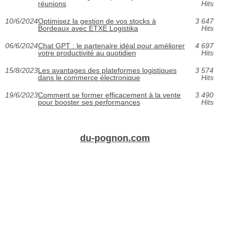
réunions
Hits
10/6/2024
Optimisez la gestion de vos stocks à
3 647
Bordeaux avec ETXE Logistika
Hits
06/6/2024
Chat GPT : le partenaire idéal pour améliorer
4 697
votre productivité au quotidien
Hits
15/8/2023
Les avantages des plateformes logistiques
3 574
dans le commerce électronique
Hits
19/6/2023
Comment se former efficacement à la vente
3 490
pour booster ses performances
Hits
du-pognon.com