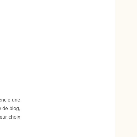
rencie une
e de blog,
leur choix