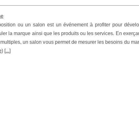
se
exposition ou un salon est un événement à profiter pour dével
culer la marque ainsi que les produits ou les services. En exerça
t multiples, un salon vous permet de mesurer les besoins du ma
e
) [
...
]