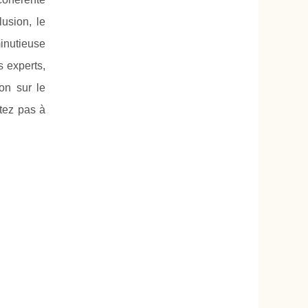
usion, le
minutieuse
 experts,
on sur le
tez pas à