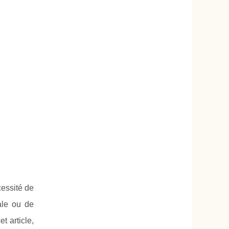
cessité de
cale ou de
t article,