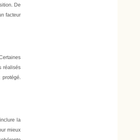
sition. De
un facteur
 Certaines
s réalisés
 protégé.
inclure la
pour mieux
cohérente