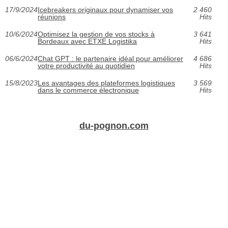
17/9/2024
Icebreakers originaux pour dynamiser vos
2 460
réunions
Hits
10/6/2024
Optimisez la gestion de vos stocks à
3 641
Bordeaux avec ETXE Logistika
Hits
06/6/2024
Chat GPT : le partenaire idéal pour améliorer
4 686
votre productivité au quotidien
Hits
15/8/2023
Les avantages des plateformes logistiques
3 569
dans le commerce électronique
Hits
du-pognon.com