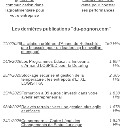
communication dans
vente pour booster
l'agroalimentaire pour
ses performances
votre entreprise
Les dernières publications "du-pognon.com"
11/7/2026
La citation préférée d’Ariane de Rothschild :
150 Hits
une boussole pour un leadership bienveillant
et engagé
14/5/2025
Les Programmes Éducatifs Innovants
1 994
d'Armand LOSPIED pour le Detailing
Hits
25/4/2025
Stockage sécurisé et gestion de la
2 386
température : les entrepôts d'ETXE
Hits
LOGISTIKA
15/4/2025
Formation à 99 euros : investir dans votre
1 838
avenir entrepreneurial
Hits
08/4/2025
Relevés terrain : vers une gestion plus agile
1 678
et efficace
Hits
24/1/2025
Comprendre le Cadre Légal des
1 840
Changements de Statut Juridique
Hits