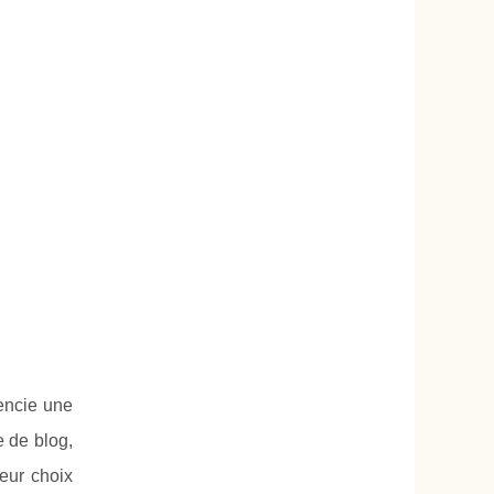
rencie une
e de blog,
leur choix